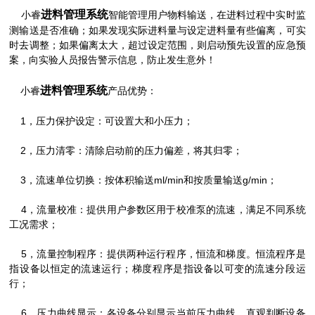
进料管理系统
小睿
智能管理用户物料输送，在进料过程中实时监
测输送是否准确；如果发现实际进料量与设定进料量有些偏离，可实
时去调整；如果偏离太大，超过设定范围，则启动预先设置的应急预
案，向实验人员报告警示信息，防止发生意外！
进料管理系统
小睿
产品优势：
1，压力保护设定：可设置大和小压力；
2，压力清零：清除启动前的压力偏差，将其归零；
3，流速单位切换：按体积输送ml/min和按质量输送g/min；
4，流量校准：提供用户参数区用于校准泵的流速，满足不同系统
工况需求；
5，流量控制程序：提供两种运行程序，恒流和梯度。恒流程序是
指设备以恒定的流速运行；梯度程序是指设备以可变的流速分段运
行；
6，压力曲线显示：各设备分别显示当前压力曲线，直观判断设备