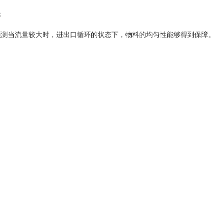
；
预
测
当流量较大时，进出口循环
的状态下
，物料的均匀性能够得到保障。