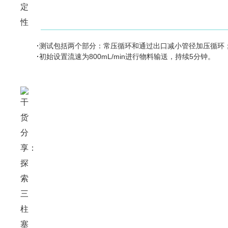
·
测试包括两个部分：常压循环和通过出口减小管径加压循环
·
初始设置流速为
800mL/min
进行物料输送，持续
5
分钟。