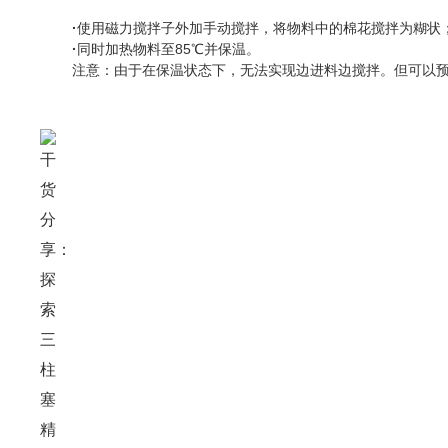
·
使用磁力搅拌子外加手动搅拌，将物料中的棉花搅拌为糊状
·
同时加热物料至
85℃
并保温。
注意：由于
在
保温状态
下
，无法实现边进料
边
搅拌。但
可以