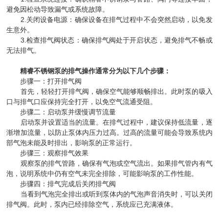
避免因松动导致漏气或系统故障。
2.关闭设备电源：确保设备在排气过程中不会突然启动，以免发
生意外。
3.检查排气阀状态：确保排气阀处于开启状态，避免排气不畅或
无法排气。
精睿不锈钢泵的排气操作通常分为以下几个步骤：
步骤一：打开排气阀
首先，轻轻打开排气阀，确保空气能够顺畅排出。此时泵的吸入
口与排气口应保持完全打开，以免空气流通受阻。
步骤二：启动泵并缓慢调节流量
启动泵并设置适当的流量。在排气过程中，建议保持低流量，逐
渐增加流量，以防止泵体内压力过高。过高的流量可能会导致系统内
部气泡未能及时排出，影响泵的正常运行。
步骤三：观察排气效果
观察泵的排气管路，确保有气泡或空气流出。如果排气管内有气
泡，说明系统中仍有空气未完全排除，可能影响泵的工作性能。
步骤四：排气完成后关闭排气阀
当看到气泡完全排出或听到泵体内的气泡声音消失时，可以关闭
排气阀。此时，泵内已经排除空气，系统应已充满液体。