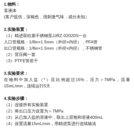
1.物料：
某液体
(客户提供，深褐色，强刺激气味，成分未知）
2.实验装置：
（1）精进双柱塞不锈钢泵JJRZ-02020S一台
入口管规格：1/8in×1.5mm（外径×内径），PFA管
出口管规格：1/8in×1.5mm（外径×内径），不锈钢管
（2）背压阀一套
（3）PTFE管若干
3.实验要求：
在物料中加入盐（*）且比例超过15%，压力＞7MPa，流量
15mL/min，连续运行5天
4.实验步骤：
（1）连接所有实验装置
（2）将出口压力设置为＞7MPa
（3）从已加入盐的溶液中，取出上层饱和溶液400mL
（4）设置流量15mL/min，用精进泵进行连续输送