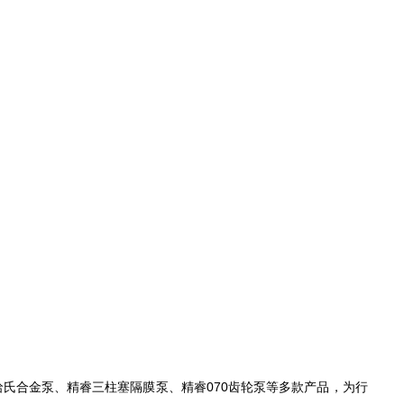
氏合金泵、精睿三柱塞隔膜泵、精睿070齿轮泵等多款产品，为行