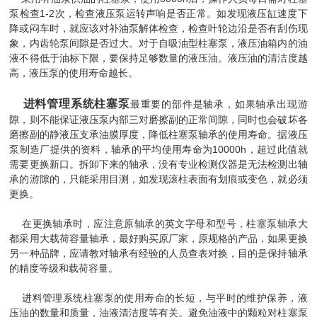
泵检查1-2次，检查液压泵运转声响是否正常。如发现液压缸速度下
降或闷车时，就应该对补油泵解体检查，检查叶轮边沿是否有刮伤现
象，内齿轮泵间隙是否过大。对于自吸油型柱塞泵，液压油箱内的油
液不得低于油标下限，要保持足够数量的液压油。液压油的清洁度越
高，液压泵的使用寿命越长。
进料管理系统柱塞泵
最重要的部件是轴承，如果轴承出现游
隙，则不能保证液压泵内部三对磨擦副的正常间隙，同时也会破坏各
磨擦副的静液压支承油膜厚度，降低柱塞泵轴承的使用寿命。据液压
泵制造厂提供的资料，轴承的平均使用寿命为10000h，超过此值就
需要更换新口。拆卸下来的轴承，没有专业检测仪器是无法检测出轴
承的游隙的，只能采用目测，如发现滚柱表面有划痕或变色，就必须
更换。
在更换轴承时，应注意原轴承的英文字母和型号，柱塞泵轴承大
都采用大载荷容量轴承，最好购买原厂家，原规格的产品，如果更换
另一种品牌，应请教对轴承有经验的人员查表对换，目的是保持轴承
的精度等级和载荷容量。
进料管理系统柱塞泵的使用寿命的长短，与平时的维护保养，液
压油的数量和质量，油液清洁度等有关。避免油液中的颗粒对柱塞泵