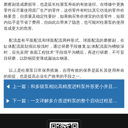
磨擦副造成磨损等，也是延长柱塞泵寿命的有效途径。在维修中更换
零件应尽量使用原厂生产的零件，这些零件有时比其它仿造的零件价
格要贵，但质量及稳定性要好，如果购买售价便宜的仿造零件，短期
内似乎是节省了费用，但由此出带来了隐患，也可能对柱塞泵的使用
造成更大的危害。
配流盘有平面配流和球面配流两种形式。球面配流的磨擦副，在
缸体配流面划痕比较浅时，通过研磨手段修复;缸体配流面沟槽较深
时，应先采用“表面工程技术”手段填平沟槽后，再进行研磨，不可盲
目研磨，以防铜层变薄或漏油出钢基。
以上是柱塞泵日常保养措施，合理有效的保养是延长其使用寿命
的前提，也是提高企业生产效率的手段之一。
上一篇：
和多级泵相比高精度进料泵外形更小并且性能更高
下一篇：
一文详解多介质进料泵的整个启动过程是怎样的