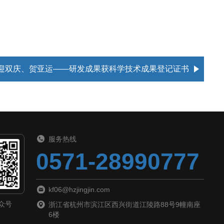
 迎双庆、贺亚运——研发成果获科学技术成果登记证书
服务热线
0571-28990777
kf06@hzjingjin.com
众号
浙江省杭州市滨江区西兴街道江陵路88号9幢南座
6楼