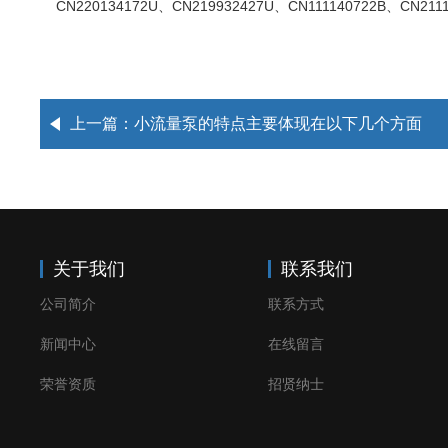
CN220134172U、CN219932427U、CN111140722B、CN2111
上一篇：
小流量泵的特点主要体现在以下几个方面
关于我们
联系我们
公司简介
联系方式
新闻中心
在线留言
荣誉资质
招贤纳士