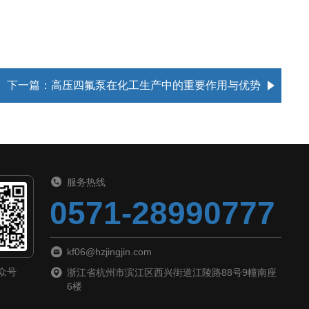
下一篇：
高压四氟泵在化工生产中的重要作用与优势
服务热线
0571-28990777
kf06@hzjingjin.com
众号
浙江省杭州市滨江区西兴街道江陵路88号9幢南座
6楼