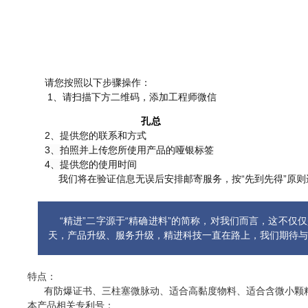
请您按照以下步骤操作：
1、请扫描下方二维码，添加工程师微信
孔总 郭
2、提供您的联系和方式
3、拍照并上传您所使用产品的哑银标签
4、提供您的使用时间
我们将在验证信息无误后安排邮寄服务，按“先到先得”原则
“精进”二字源于“精确进料”的简称，对我们而言，这不仅
天，产品升级、服务升级，精进科技一直在路上，我们期待
特点：
有防爆证书、三柱塞微脉动、适合高黏度物料、适合含微小颗粒
本产品相关专利
号：