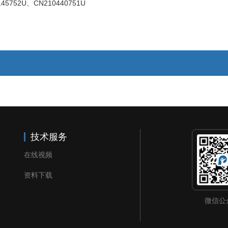
45752U、CN210440751U
技术服务
在线视频
资料下载
微信公