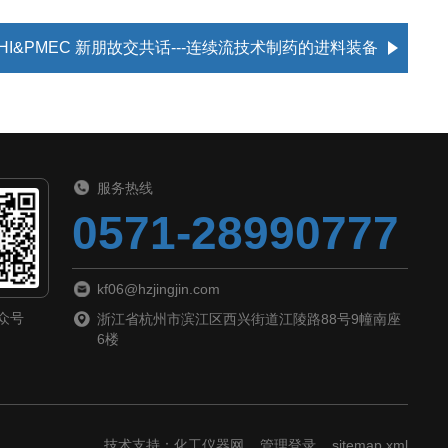
HI&PMEC 新朋故交共话---连续流技术制药的进料装备
服务热线
0571-28990777
kf06@hzjingjin.com
众号
浙江省杭州市滨江区西兴街道江陵路88号9幢南座
6楼
技术支持：
化工仪器网
管理登录
sitemap.xml