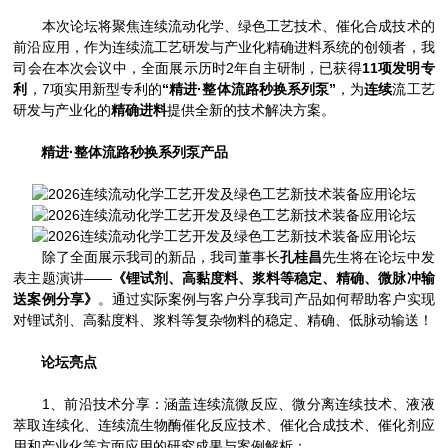
本次论坛将聚焦连续流动化学、绿色工艺技术、催化合成技术的
前沿应用，作为连续流工艺研发与产业化精确进料系统的创领者，我
司会在本次会议中，全面展示历时2年自主研制，已获得
11项发明专
利
，7项实用新型专利的
“精进·整体流路秒换系列泵”
，为
连续
流工艺
研发与产业化的
精确进料
提供全新的技术解决方案。
精进·整体流路秒换系列泵产品
除了全面展示我司的新品，我司董事长
孔桂昌
先生将在论坛中发
表主题演讲——
《锂试剂、高黏度料、浆料等稳定、精确、微脉冲输
送案例分享》
。通过实际案例与客户分享我司产品如何帮助客户实现
对锂试剂、高黏度料、浆料等复杂物料的稳定、精确、低脉动输送！
论坛亮点
1、前沿技术分享：涵盖连续流微反应、微分离连续技术、液液
萃取连续化、连续流生物酶催化反应技术、催化合成技术、催化剂应
用和产业化等方面应用的研究成果与案例解析；