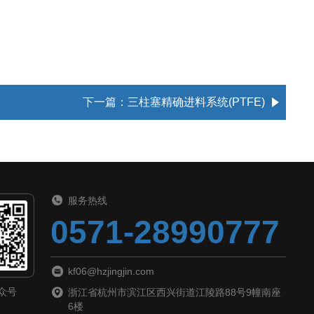
下一篇：
三柱塞精确进料系统(PTFE)
服务热线
0571-28990777
kf06@hzjingjin.com
众号
浙江省杭州市滨江区西兴街道江陵路88号9幢南座
6楼