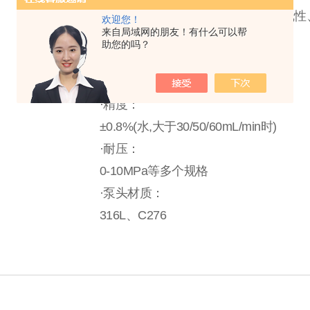
稳定、三柱塞微脉动、高精度、高线性
欢迎您！
来自局域网的朋友！有什么可以帮
液体、耐腐蚀、有CE证书
助您的吗？
·流量：
0-3000mL/min等多个规格
·精度：
±0.8%(水,大于30/50/60mL/min时)
·耐压：
0-10MPa等多个规格
·泵头材质：
316L、C276